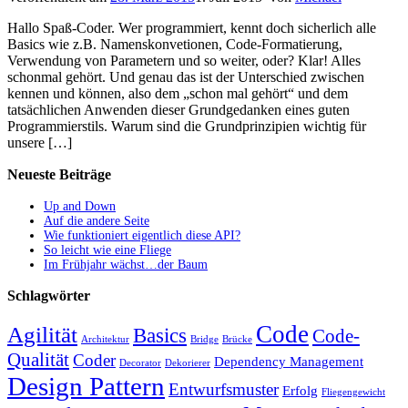
Hallo Spaß-Coder. Wer programmiert, kennt doch sicherlich alle
Basics wie z.B. Namenskonvetionen, Code-Formatierung,
Verwendung von Parametern und so weiter, oder? Klar! Alles
schonmal gehört. Und genau das ist der Unterschied zwischen
kennen und können, also dem „schon mal gehört“ und dem
tatsächlichen Anwenden dieser Grundgedanken eines guten
Programmierstils. Warum sind die Grundprinzipien wichtig für
unsere […]
Neueste Beiträge
Up and Down
Auf die andere Seite
Wie funktioniert eigentlich diese API?
So leicht wie eine Fliege
Im Frühjahr wächst…der Baum
Schlagwörter
Code
Agilität
Basics
Code-
Architektur
Bridge
Brücke
Qualität
Coder
Dependency Management
Decorator
Dekorierer
Design Pattern
Entwurfsmuster
Erfolg
Fliegengewicht