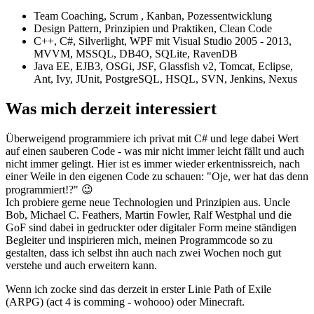
Team Coaching, Scrum , Kanban, Pozessentwicklung
Design Pattern, Prinzipien und Praktiken, Clean Code
C++, C#, Silverlight, WPF mit Visual Studio 2005 - 2013,
MVVM, MSSQL, DB4O, SQLite, RavenDB
Java EE, EJB3, OSGi, JSF, Glassfish v2, Tomcat, Eclipse,
Ant, Ivy, JUnit, PostgreSQL, HSQL, SVN, Jenkins, Nexus
Was mich derzeit interessiert
Überweigend programmiere ich privat mit C# und lege dabei Wert
auf einen sauberen Code - was mir nicht immer leicht fällt und auch
nicht immer gelingt. Hier ist es immer wieder erkentnissreich, nach
einer Weile in den eigenen Code zu schauen: "Oje, wer hat das denn
programmiert!?" 😉
Ich probiere gerne neue Technologien und Prinzipien aus. Uncle
Bob, Michael C. Feathers, Martin Fowler, Ralf Westphal und die
GoF sind dabei in gedruckter oder digitaler Form meine ständigen
Begleiter und inspirieren mich, meinen Programmcode so zu
gestalten, dass ich selbst ihn auch nach zwei Wochen noch gut
verstehe und auch erweitern kann.
Wenn ich zocke sind das derzeit in erster Linie Path of Exile
(ARPG) (act 4 is comming - wohooo) oder Minecraft.