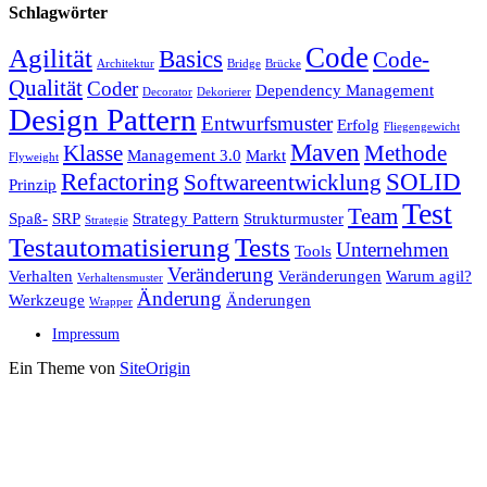
Schlagwörter
Code
Agilität
Basics
Code-
Architektur
Bridge
Brücke
Qualität
Coder
Dependency Management
Decorator
Dekorierer
Design Pattern
Entwurfsmuster
Erfolg
Fliegengewicht
Maven
Klasse
Methode
Management 3.0
Markt
Flyweight
Refactoring
SOLID
Softwareentwicklung
Prinzip
Test
Team
Spaß-
SRP
Strategy Pattern
Strukturmuster
Strategie
Testautomatisierung
Tests
Unternehmen
Tools
Veränderung
Verhalten
Veränderungen
Warum agil?
Verhaltensmuster
Änderung
Werkzeuge
Änderungen
Wrapper
Impressum
Ein Theme von
SiteOrigin