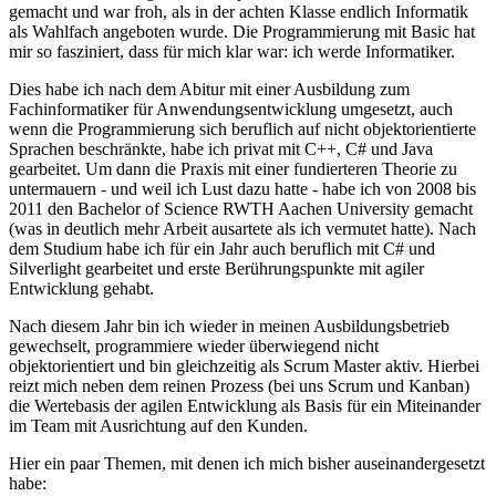
gemacht und war froh, als in der achten Klasse endlich Informatik
als Wahlfach angeboten wurde. Die Programmierung mit Basic hat
mir so fasziniert, dass für mich klar war: ich werde Informatiker.
Dies habe ich nach dem Abitur mit einer Ausbildung zum
Fachinformatiker für Anwendungsentwicklung umgesetzt, auch
wenn die Programmierung sich beruflich auf nicht objektorientierte
Sprachen beschränkte, habe ich privat mit C++, C# und Java
gearbeitet. Um dann die Praxis mit einer fundierteren Theorie zu
untermauern - und weil ich Lust dazu hatte - habe ich von 2008 bis
2011 den Bachelor of Science RWTH Aachen University gemacht
(was in deutlich mehr Arbeit ausartete als ich vermutet hatte). Nach
dem Studium habe ich für ein Jahr auch beruflich mit C# und
Silverlight gearbeitet und erste Berührungspunkte mit agiler
Entwicklung gehabt.
Nach diesem Jahr bin ich wieder in meinen Ausbildungsbetrieb
gewechselt, programmiere wieder überwiegend nicht
objektorientiert und bin gleichzeitig als Scrum Master aktiv. Hierbei
reizt mich neben dem reinen Prozess (bei uns Scrum und Kanban)
die Wertebasis der agilen Entwicklung als Basis für ein Miteinander
im Team mit Ausrichtung auf den Kunden.
Hier ein paar Themen, mit denen ich mich bisher auseinandergesetzt
habe: