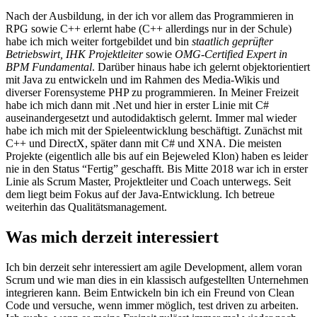
Nach der Ausbildung, in der ich vor allem das Programmieren in
RPG sowie C++ erlernt habe (C++ allerdings nur in der Schule)
habe ich mich weiter fortgebildet und bin
staatlich geprüfter
Betriebswirt, IHK Projektleiter
sowie
OMG-Certified Expert in
BPM Fundamental
. Darüber hinaus habe ich gelernt objektorientiert
mit Java zu entwickeln und im Rahmen des Media-Wikis und
diverser Forensysteme PHP zu programmieren. In Meiner Freizeit
habe ich mich dann mit .Net und hier in erster Linie mit C#
auseinandergesetzt und autodidaktisch gelernt. Immer mal wieder
habe ich mich mit der Spieleentwicklung beschäftigt. Zunächst mit
C++ und DirectX, später dann mit C# und XNA. Die meisten
Projekte (eigentlich alle bis auf ein Bejeweled Klon) haben es leider
nie in den Status “Fertig” geschafft. Bis Mitte 2018 war ich in erster
Linie als Scrum Master, Projektleiter und Coach unterwegs. Seit
dem liegt beim Fokus auf der Java-Entwicklung. Ich betreue
weiterhin das Qualitätsmanagement.
Was mich derzeit interessiert
Ich bin derzeit sehr interessiert am agile Development, allem voran
Scrum und wie man dies in ein klassisch aufgestellten Unternehmen
integrieren kann. Beim Entwickeln bin ich ein Freund von Clean
Code und versuche, wenn immer möglich, test driven zu arbeiten.