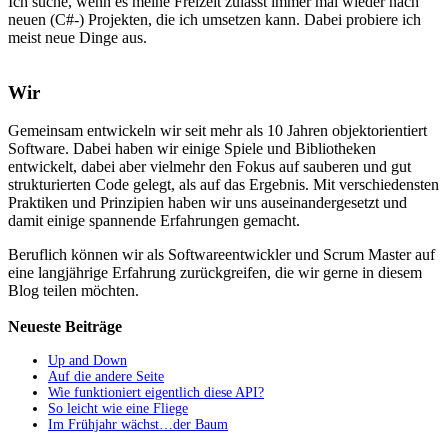
Ich suche, wenn es meine Freizeit zulässt immer mal wieder nach
neuen (C#-) Projekten, die ich umsetzen kann. Dabei probiere ich
meist neue Dinge aus.
Wir
Gemeinsam entwickeln wir seit mehr als 10 Jahren objektorientiert
Software. Dabei haben wir einige Spiele und Bibliotheken
entwickelt, dabei aber vielmehr den Fokus auf sauberen und gut
strukturierten Code gelegt, als auf das Ergebnis. Mit verschiedensten
Praktiken und Prinzipien haben wir uns auseinandergesetzt und
damit einige spannende Erfahrungen gemacht.
Beruflich können wir als Softwareentwickler und Scrum Master auf
eine langjährige Erfahrung zurückgreifen, die wir gerne in diesem
Blog teilen möchten.
Neueste Beiträge
Up and Down
Auf die andere Seite
Wie funktioniert eigentlich diese API?
So leicht wie eine Fliege
Im Frühjahr wächst…der Baum