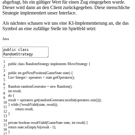
abgefragt, bis ein gültiger Wert für einen Zug eingegeben wurde.
Dieser wird dann an den Client zurückgegeben. Diese menschliche
Strategie implementiert unser Interface.
Als nächstes schauen wir uns eine KI-Implementierung an, die das
Symbol an eine zufällige Stelle im Spielfeld setzt:
Java
1
public
class
RandomStrategy
implements
MoveStrategy
{
2
3
public
int
getNextPosition
(
GameState
state
)
{
4
List
<Integer>
operators
=
state
.
getOperators
(
)
;
5
6
Random
randomGenerator
=
new
Random
(
)
;
7
int
result
;
8
do
{
9
result
=
operators
.
get
(
randomGenerator
.
nextInt
(
operators
.
size
(
)
)
)
;
10
}
while
(
!
resultValid
(
state
,
result
)
)
;
11
return
result
;
12
}
13
14
private
boolean
resultValid
(
GameState
state
,
int
result
)
{
15
return
state
.
isEmptyAt
(
result
-
1
)
;
16
}
17