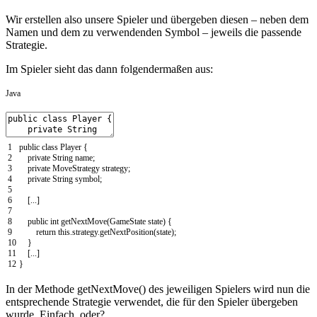
Wir erstellen also unsere Spieler und übergeben diesen – neben dem
Namen und dem zu verwendenden Symbol – jeweils die passende
Strategie.
Im Spieler sieht das dann folgendermaßen aus:
Java
1
public
class
Player
{
2
private
String
name
;
3
private
MoveStrategy
strategy
;
4
private
String
symbol
;
5
6
[
.
.
.
]
7
8
public
int
getNextMove
(
GameState
state
)
{
9
return
this
.
strategy
.
getNextPosition
(
state
)
;
10
}
11
[
.
.
.
]
12
}
In der Methode getNextMove() des jeweiligen Spielers wird nun die
entsprechende Strategie verwendet, die für den Spieler übergeben
wurde. Einfach, oder?