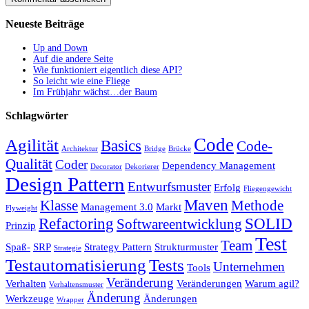
Neueste Beiträge
Up and Down
Auf die andere Seite
Wie funktioniert eigentlich diese API?
So leicht wie eine Fliege
Im Frühjahr wächst…der Baum
Schlagwörter
Code
Agilität
Basics
Code-
Architektur
Bridge
Brücke
Qualität
Coder
Dependency Management
Decorator
Dekorierer
Design Pattern
Entwurfsmuster
Erfolg
Fliegengewicht
Maven
Klasse
Methode
Management 3.0
Markt
Flyweight
Refactoring
SOLID
Softwareentwicklung
Prinzip
Test
Team
Spaß-
SRP
Strategy Pattern
Strukturmuster
Strategie
Testautomatisierung
Tests
Unternehmen
Tools
Veränderung
Verhalten
Veränderungen
Warum agil?
Verhaltensmuster
Änderung
Werkzeuge
Änderungen
Wrapper