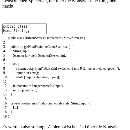
menschlichen Spieler an, der über die Konsole seine Eingaben
macht:
1
public
class
HumanStrategy
implements
MoveStrategy
{
2
3
public
int
getNextPosition
(
GameState
state
)
{
4
String
input
;
5
Scanner
in
=
new
Scanner
(
System
.
in
)
;
6
7
do
{
8
System
.
out
.
println
(
"Bitte Zahl zwischen 1 und 9 für leeres Feld eingeben:"
)
;
9
input
=
in
.
next
(
)
;
10
}
while
(
!
inputValid
(
state
,
input
)
)
;
11
12
int
position
=
Integer
.
parseInt
(
input
)
;
13
return
position
-
1
;
14
}
15
16
private
boolean
inputValid
(
GameState
state
,
String
input
)
{
17
[
.
.
.
]
18
}
19
}
Es werden also so lange Zahlen zwischen 1-9 über die Konsole