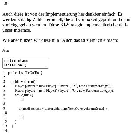
}
18
Auch diese ist von der Implementierung her denkbar einfach. Es
werden zufällig Zahlen ermittelt, die auf Gültigkeit geprüft und dann
zurückgegeben werden. Diese KI-Strategie implementiert ebenfalls
unser Interface.
Wie aber nutzen wir diese nun? Auch das ist ziemlich einfach:
Java
1
public
class
TicTacToe
{
2
3
public
void
run
(
)
{
4
Player
player1
=
new
Player
(
"Player1"
,
"X"
,
new
HumanStrategy
(
)
)
;
5
Player
player2
=
new
Player
(
"Player2"
,
"O"
,
new
RandomStrategy
(
)
)
;
6
while
(
true
)
{
7
[
.
.
.
]
8
9
int
nextPosition
=
player
.
determineNextMove
(
getGameState
(
)
)
;
10
11
[
.
.
.
]
12
}
13
}
14
}